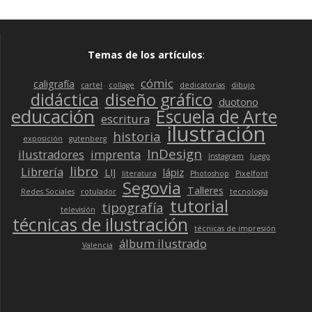
Temas de los artículos
:
cómic
caligrafía
cartel
collage
dedicatorias
dibujo
didáctica
diseño gráfico
duotono
educación
Escuela de Arte
escritura
ilustración
historia
exposición
gutenberg
InDesign
ilustradores
imprenta
Instagram
Juego
libro
Librería
LIJ
lápiz
literatura
Photoshop
Pixelfont
Segovia
Talleres
Redes Sociales
rotulador
tecnología
tutorial
tipografía
televisión
técnicas de ilustración
técnicas de impresión
álbum ilustrado
Valencia