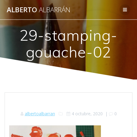
Saltar
ALBERTO
ALBARRÁN
al
contenido
29-stamping-
gouache-02
albertoalbarran
4 octubre, 2020
|
0