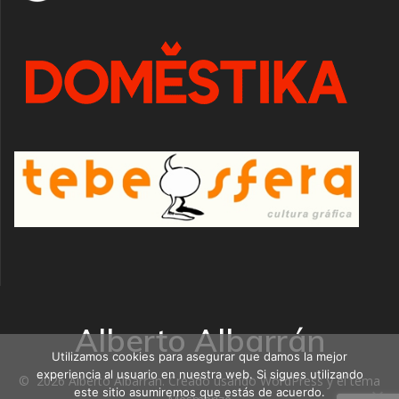
Alberto Albarrán
Utilizamos cookies para asegurar que damos la mejor
experiencia al usuario en nuestra web. Si sigues utilizando
© 2026 Alberto Albarrán. Creado usando WordPress y el
tema
este sitio asumiremos que estás de acuerdo.