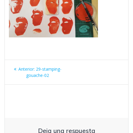
Navegación
Entrada
Anterior:
29-stamping-
de
anterior:
gouache-02
entradas
Deja una respuesta