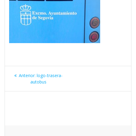
Navegación
Entrada
Anterior:
logo-trasera-
de
anterior:
autobus
entradas