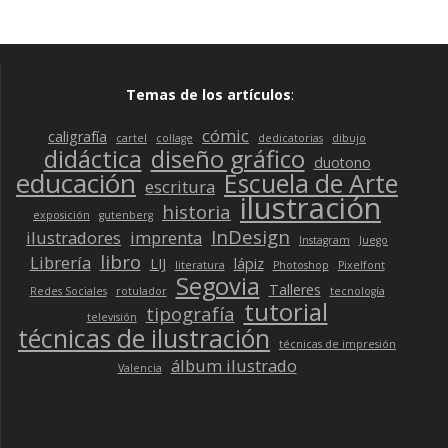
Temas de los artículos
:
cómic
caligrafía
cartel
collage
dedicatorias
dibujo
didáctica
diseño gráfico
duotono
educación
Escuela de Arte
escritura
ilustración
historia
exposición
gutenberg
InDesign
ilustradores
imprenta
Instagram
Juego
libro
Librería
LIJ
lápiz
literatura
Photoshop
Pixelfont
Segovia
Talleres
Redes Sociales
rotulador
tecnología
tutorial
tipografía
televisión
técnicas de ilustración
técnicas de impresión
álbum ilustrado
Valencia