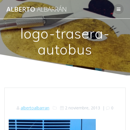
Saltar
ALBERTO
ALBARRÁN
al
contenido
logo-trasera-
autobus
albertoalbarran
2 noviembre, 2013
|
0