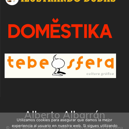
Alberto Albarrán
Utilizamos cookies para asegurar que damos la mejor
experiencia al usuario en nuestra web. Si sigues utilizando
© 2026 Alberto Albarrán. Creado usando WordPress y el
tema