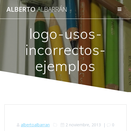
Saltar
ALBERTO
ALBARRÁN
al
contenido
logo-usos-
incorrectos-
ejemplos
albertoalbarran
2 noviembre, 2013
|
0