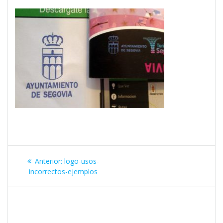
Navegación
Entrada
Anterior:
logo-usos-
de
anterior:
incorrectos-ejemplos
entradas