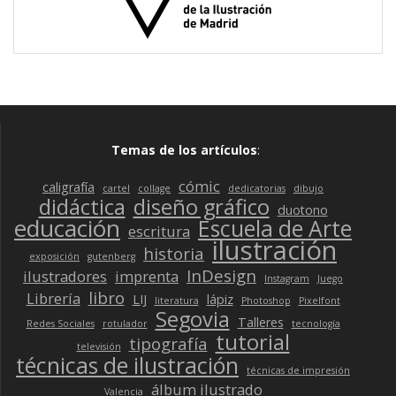
Temas de los artículos
:
cómic
caligrafía
cartel
collage
dedicatorias
dibujo
didáctica
diseño gráfico
duotono
educación
Escuela de Arte
escritura
ilustración
historia
exposición
gutenberg
InDesign
ilustradores
imprenta
Instagram
Juego
libro
Librería
LIJ
lápiz
literatura
Photoshop
Pixelfont
Segovia
Talleres
Redes Sociales
rotulador
tecnología
tutorial
tipografía
televisión
técnicas de ilustración
técnicas de impresión
álbum ilustrado
Valencia